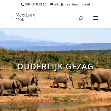
050 - 318 52 86
info@meerburgmok.nl
OUDERLIJK GEZAG