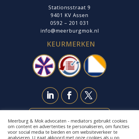
Stationsstraat 9
9401 KV Assen
0592 – 201 031
info@meerburgmok.nl
KEURMERKEN
NEEM CONTACT MET ONS OP
Meerburg & Mok advocaten - mediators gebruikt cookies
om content en advertenties te personaliseren, om functies
voor social media te bieden en om websiteverkeer te
analyseren. U gaat akkoord met onze cookies als u op
ALGEMENE VOORWAARDEN|
KLACHTEN
|
DISCLAIMER