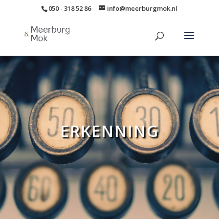
050 - 318 52 86
info@meerburgmok.nl
ERKENNING