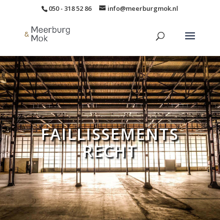
050 - 318 52 86
info@meerburgmok.nl
FAILLISSEMENTS
RECHT