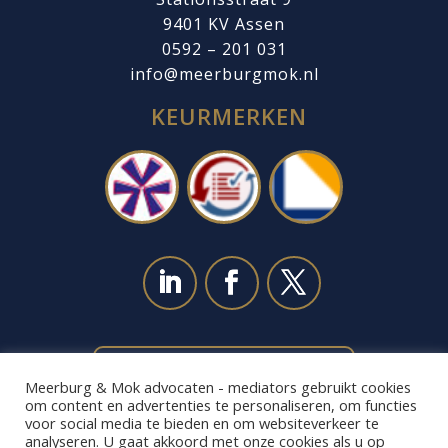
9401 KV Assen
0592 – 201 031
info@meerburgmok.nl
KEURMERKEN
NEEM CONTACT MET ONS OP
Meerburg & Mok advocaten - mediators gebruikt cookies
om content en advertenties te personaliseren, om functies
voor social media te bieden en om websiteverkeer te
analyseren. U gaat akkoord met onze cookies als u op
ALGEMENE VOORWAARDEN|
KLACHTEN
|
DISCLAIMER